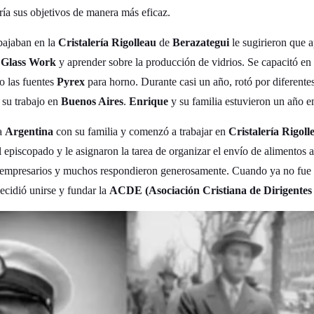
ría sus objetivos de manera más eficaz.
bajaban en la
Cristalería Rigolleau
de
Berazategui
le sugirieron que a
 Glass Work
y aprender sobre la producción de vidrios. Se capacitó en la
o las fuentes
Pyrex
para horno. Durante casi un año, rotó por diferente
 su trabajo en
Buenos Aires
.
Enrique
y su familia estuvieron un año 
 a
Argentina
con su familia y comenzó a trabajar en
Cristalería Rigoll
 episcopado y le asignaron la tarea de organizar el envío de alimentos 
empresarios y muchos respondieron generosamente. Cuando ya no fue n
decidió unirse y fundar la
ACDE (Asociación Cristiana de Dirigentes