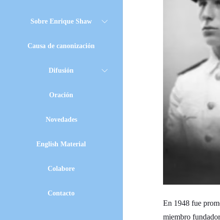
Sobre Enrique Shaw
Causa de canonización
Difusión
Oración
Novedades
English Material
Colabore
Contacto
En 1948 fue promo
miembro fundador.