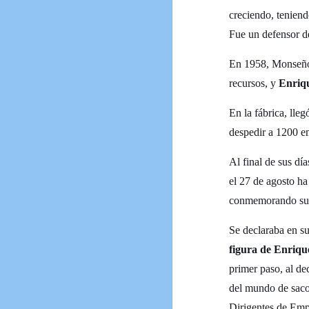
creciendo, teniend
Fue un defensor de
En 1958, Monseñ
recursos, y
Enriq
En la fábrica, ll
despedir a 1200 e
Al final de sus d
el 27 de agosto h
conmemorando su 
Se declaraba en s
figura de Enriq
primer paso, al de
del mundo de saco
Dirigentes de Empr