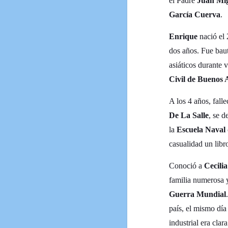
el Padre
Juan Mi
García Cuerva
.
Enrique
nació el 
dos años. Fue baut
asiáticos durante
Civil de Buenos A
A los 4 años, fall
De La Salle
, se d
la
Escuela Naval 
casualidad un libr
Conoció a
Cecili
familia numerosa y
Guerra Mundial
país, el mismo día 
industrial era cla