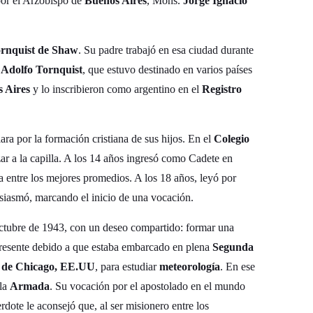
por el Arzobispo de
Buenos Aires
, Mons.
Jorge Ignacio
rnquist de Shaw
. Su padre trabajó en esa ciudad durante
o
Adolfo Tornquist
, que estuvo destinado en varios países
 Aires
y lo inscribieron como argentino en el
Registro
ara por la formación cristiana de sus hijos. En el
Colegio
ezar a la capilla. A los 14 años ingresó como Cadete en
 entre los mejores promedios. A los 18 años, leyó por
siasmó, marcando el inicio de una vocación.
octubre de 1943, con un deseo compartido: formar una
 presente debido a que estaba embarcado en plena
Segunda
l de Chicago, EE.UU
, para estudiar
meteorología
. En ese
 la
Armada
. Su vocación por el apostolado en el mundo
rdote le aconsejó que, al ser misionero entre los