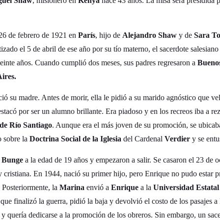
guel Shaw
, misionero en
Kenya
hace 43 años. La misa será presidida 
26 de febrero de 1921 en
París
, hijo de
Alejandro Shaw
y de
Sara To
izado el 5 de abril de ese año por su tío materno, el sacerdote salesian
 veinte años. Cuando cumplió dos meses, sus padres regresaron a
Buenos
ires.
eció su madre. Antes de morir, ella le pidió a su marido agnóstico que vel
estacó por ser un alumno brillante. Era piadoso y en los recreos iba a r
de Río Santiago
. Aunque era el más joven de su promoción, se ubicaba
o sobre la
Doctrina Social de la Iglesia
del Cardenal
Verdier
y se entu
a Bunge
a la edad de 19 años y empezaron a salir. Se casaron el 23 de 
 cristiana. En 1944, nació su primer hijo, pero Enrique no pudo estar
. Posteriormente, la
Marina
envió a
Enrique
a la
Universidad Estata
que finalizó la guerra, pidió la baja y devolvió el costo de los pasajes a
ra y quería dedicarse a la promoción de los obreros. Sin embargo, un sace