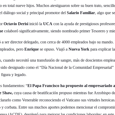
o en total nueve hijos. Muchos atestiguaron sobre su buen trato, sencill
l diálogo social y principal promotor del
Salario Familiar
, algo que s
or
Octavio Derisi
inició la
UCA
con la ayuda de prestigiosos profesore
ue
colaboró significativamente, siendo nombrado primer Tesorero y m
egó a ser director delegado, con cerca de 4000 empleados bajo su mando
mpleados, pero
Enrique
se opuso. Viajó a
Nueva York
para explicar la
ías, cuando necesitó una transfusión de sangre, más de doscientos empl
a sido designado como el “Día Nacional de la Comunidad Empresarial”
figura y legado.
us fundamentos: “
El Papa Francisco ha propuesto al empresariado 
ue Shaw,
cuya causa de beatificación propuso mientras fue Arzobispo d
clararlo como Venerable reconociendo el Vaticano sus virtudes heroicas
 y corbata. Entre sus muchos aportes podemos mencionar el compromiso
esa (ACDE), desplegó para mejorar las condiciones laborales; en este s