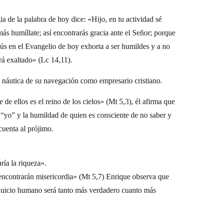
gia de la palabra de hoy dice: «Hijo, en tu actividad sé
s humíllate; así encontrarás gracia ante el Señor; porque
sús en el Evangelio de hoy exhorta a ser humildes y a no
rá exaltado» (Lc 14,11).
a náutica de su navegación como empresario cristiano.
 ellos es el reino de los cielos» (Mt 5,3), él afirma que
 “yo” y la humildad de quien es consciente de no saber y
cuenta al prójimo.
ría la riqueza».
encontrarán misericordia» (Mt 5,7) Enrique observa que
l juicio humano será tanto más verdadero cuanto más