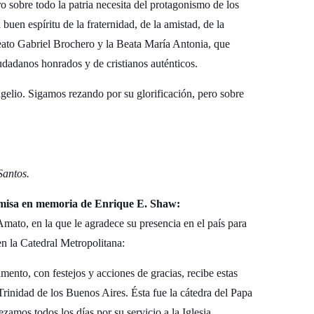
 sobre todo la patria necesita del protagonismo de los
 buen espíritu de la fraternidad, de la amistad, de la
 Beato Gabriel Brochero y la Beata María Antonia, que
udadanos honrados y de cristianos auténticos.
gelio. Sigamos rezando por su glorificación, pero sobre
Santos.
a misa en memoria de Enrique E. Shaw:
Amato, en la que le agradece su presencia en el país para
n la Catedral Metropolitana:
ento, con festejos y acciones de gracias, recibe estas
Trinidad de los Buenos Aires. Ésta fue la cátedra del Papa
zamos todos los días por su servicio a la Iglesia