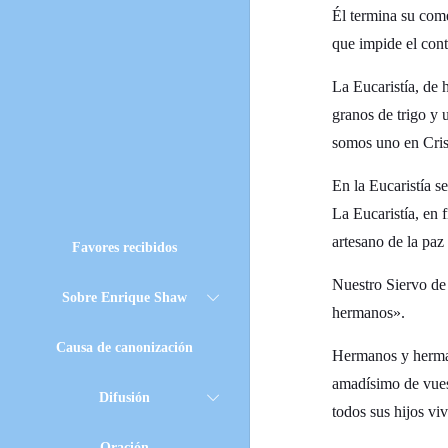
Él termina su come
que impide el cont
La Eucaristía, de
granos de trigo y 
somos uno en Cris
En la Eucaristía s
La Eucaristía, en 
artesano de la paz 
Favores recibidos
Nuestro Siervo de 
Sobre Enrique Shaw
hermanos».
Causa de canonización
Hermanos y hermana
amadísimo de vuest
Difusión
todos sus hijos vi
Oración