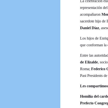
La celebración euc
representación de
acompañaron
Mon
sacerdote hijo de
Daniel Díaz
, ase
Los hijos de Enriq
que conforman la e
Entre las autorida
de Elizalde
, soci
Roma;
Federico 
Past Presidents 
Les compartimos 
Homilía del car
Prefecto Congreg