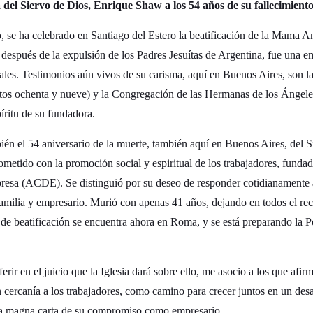
del Siervo de Dios, Enrique Shaw a los 54 años de su fallecimiento
, se ha celebrado en Santiago del Estero la beatificación de la Mama A
después de la expulsión de los Padres Jesuítas de Argentina, fue una em
uales. Testimonios aún vivos de su carisma, aquí en Buenos Aires, son la
ntos ochenta y nueve) y la Congregación de las Hermanas de los Ángeles
píritu de su fundadora.
ién el 54 aniversario de la muerte, también aquí en Buenos Aires, del 
etido con la promoción social y espiritual de los trabajadores, fundad
resa (ACDE). Se distinguió por su deseo de responder cotidianamente a
amilia y empresario. Murió con apenas 41 años, dejando en todos el rec
 de beatificación se encuentra ahora en Roma, y se está preparando la Posi
.
erir en el juicio que la Iglesia dará sobre ello, me asocio a los que afir
 cercanía a los trabajadores, como camino para crecer juntos en un des
la magna carta de su compromiso como empresario.