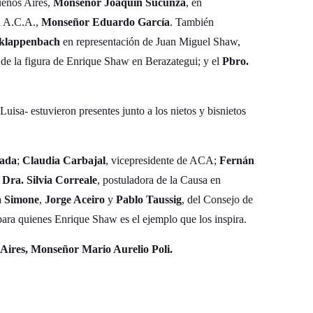
Buenos Aires,
Monseñor Joaquín Sucunza
, en
la A.C.A.,
Monseñor Eduardo García
. También
 klappenbach
en representación de Juan Miguel Shaw,
r de la figura de Enrique Shaw en Berazategui; y el
Pbro.
isa- estuvieron presentes junto a los nietos y bisnietos
rada
;
Claudia Carbajal
, vicepresidente de ACA;
Fernán
;
Dra. Silvia Correale
, postuladora de la Causa en
a Simone
,
Jorge Aceiro
y
Pablo Taussig
, del Consejo de
 quienes Enrique Shaw es el ejemplo que los inspira.
 Aires, Monseñor Mario Aurelio Poli.