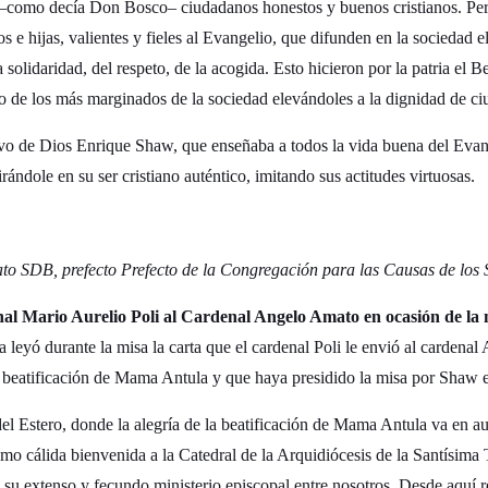
 –como decía Don Bosco– ciudadanos honestos y buenos cristianos. Pero
os e hijas, valientes y fieles al Evangelio, que difunden en la sociedad el
 solidaridad, del respeto, de la acogida. Esto hicieron por la patria el
o de los más marginados de la sociedad elevándoles a la dignidad de ci
rvo de Dios Enrique Shaw, que enseñaba a todos la vida buena del Evan
ándole en su ser cristiano auténtico, imitando sus actitudes virtuosas.
o SDB, prefecto Prefecto de la Congregación para las Causas de los 
al Mario Aurelio Poli al Cardenal Angelo Amato en ocasión de l
eyó durante la misa la carta que el cardenal Poli le envió al cardenal 
a beatificación de Mama Antula y que haya presidido la misa por Shaw e
l Estero, donde la alegría de la beatificación de Mama Antula va en aum
mo cálida bienvenida a la Catedral de la Arquidiócesis de la Santísima 
 su extenso y fecundo ministerio episcopal entre nosotros. Desde aquí re