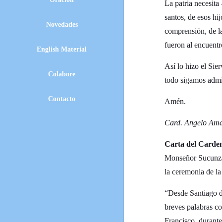
La patria necesita
santos, de esos hij
Novedades
comprensión, de la
fueron al encuentr
English Material
Así lo hizo el Sie
Colabore
todo sigamos admir
Contacto
Amén.
Card. Angelo Amat
Carta del Carden
Monseñor Sucunza l
la ceremonia de l
“Desde Santiago de
breves palabras co
Francisco, durante