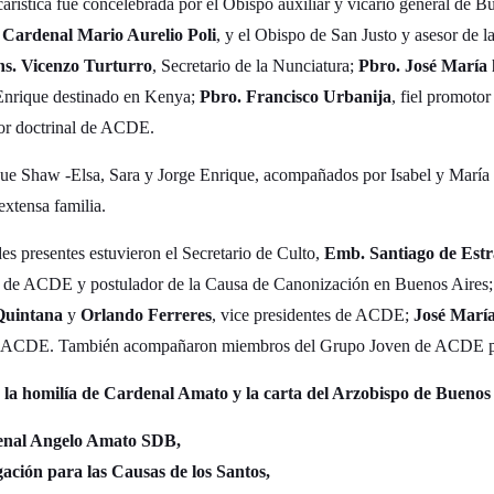
arística fue concelebrada por el Obispo auxiliar y vicario general de 
l
Cardenal Mario Aurelio Poli
, y el Obispo de San Justo y asesor de 
s. Vicenzo Turturro
, Secretario de la Nunciatura;
Pbro. José María
 Enrique destinado en Kenya;
Pbro. Francisco Urbanija
, fiel promoto
sor doctrinal de ACDE.
ue Shaw -Elsa, Sara y Jorge Enrique, acompañados por Isabel y María Lu
xtensa familia.
des presentes estuvieron el Secretario de Culto,
Emb. Santiago de Est
o de ACDE y postulador de la Causa de Canonización en Buenos Aires
Quintana
y
Orlando Ferreres
, vice presidentes de ACDE;
José Marí
de ACDE. También acompañaron miembros del Grupo Joven de ACDE para
la homilía de Cardenal Amato y la carta del Arzobispo de Buenos
denal Angelo Amato SDB,
ación para las Causas de los Santos,