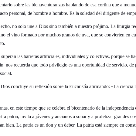
ntario sobre las bienaventuranzas hablando de esa cortina que a menudo
acto personal, de hombre a hombre. Es la soledad del dirigente de empr
 hecho, no solo une a Dios sino también a nuestro prójimo. La liturgia
uno el vino formado por muchos granos de uva, que se convierten en cue
to.
e superan las barreras artificiales, individuales y colectivas, porque se 
fin, nos recuerda que todo privilegio es una oportunidad de servicio, de
social.
Dios concluye su reflexión sobre la Eucaristía afirmando: «La ciencia n
s, en este tiempo que se celebra el bicentenario de la independencia 
ra patria, invita a jóvenes y ancianos a soñar y a profetizar grandes c
van bien. La patria es un don y un deber. La patria está siempre en cons