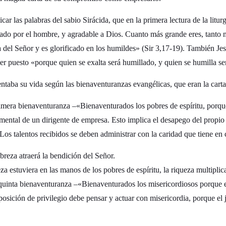
car las palabras del sabio Sirácida, que en la primera lectura de la litur
do por el hombre, y agradable a Dios. Cuanto más grande eres, tanto má
a del Señor y es glorificado en los humildes» (Sir 3,17-19). También Je
er puesto «porque quien se exalta será humillado, y quien se humilla se
taba su vida según las bienaventuranzas evangélicas, que eran la cart
era bienaventuranza –«Bienaventurados los pobres de espíritu, porque de
amental de un dirigente de empresa. Esto implica el desapego del propio
Los talentos recibidos se deben administrar con la caridad que tiene en 
obreza atraerá la bendición del Señor.
za estuviera en las manos de los pobres de espíritu, la riqueza multiplica
 quinta bienaventuranza –«Bienaventurados los misericordiosos porque 
posición de privilegio debe pensar y actuar con misericordia, porque e