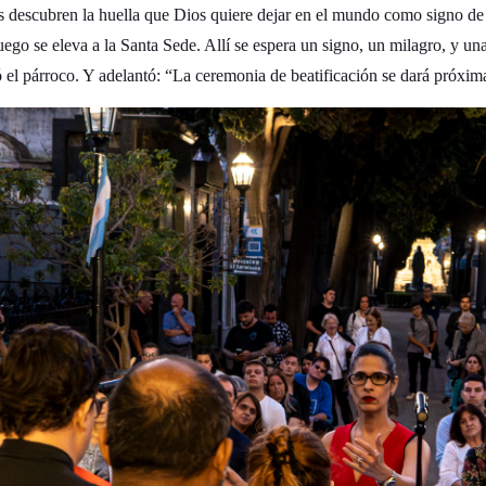
 descubren la huella que Dios quiere dejar en el mundo como signo de s
uego se eleva a la Santa Sede. Allí se espera un signo, un milagro, y una
ló el párroco. Y adelantó: “La ceremonia de beatificación se dará próxi