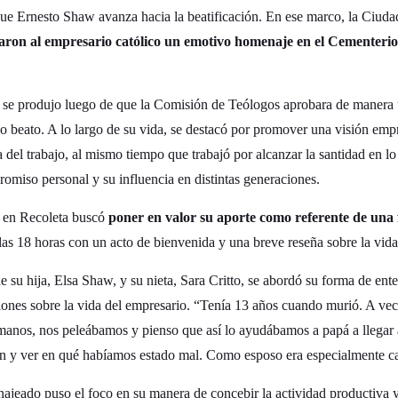
ue Ernesto Shaw avanza hacia la beatificación. En ese marco, la Ciuda
aron al empresario católico un emotivo homenaje en el Cementerio
 se produjo luego de que la Comisión de Teólogos aprobara de manera 
beato. A lo largo de su vida, se destacó por promover una visión empre
del trabajo, al mismo tiempo que trabajó por alcanzar la santidad en l
romiso personal y su influencia en distintas generaciones.
 en Recoleta buscó
poner en valor su aporte como referente de una 
as 18 horas con un acto de bienvenida y una breve reseña sobre la vid
e su hija, Elsa Shaw, y su nieta, Sara Critto, se abordó su forma de en
iones sobre la vida del empresario. “Tenía 13 años cuando murió. A vec
nos, nos peleábamos y pienso que así lo ayudábamos a papá a llegar al 
ón y ver en qué habíamos estado mal. Como esposo era especialmente car
najeado puso el foco en su manera de concebir la actividad productiva