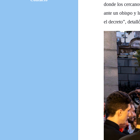
donde los cercanos
ante un obispo y l
el decreto”, detal