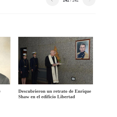
242
/ 242
e
Descubrieron un retrato de Enrique
Shaw en el edificio Libertad