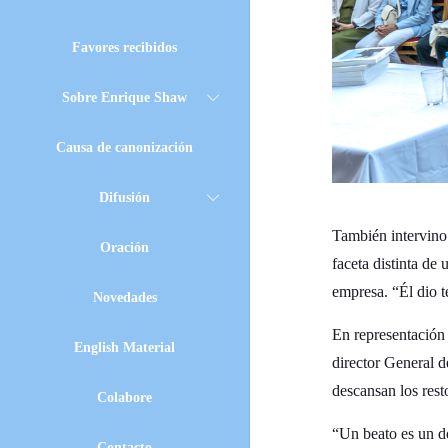
Favores recibidos
Sobre Enrique Shaw
Causa de canonización
Difusión
También intervino
Oración
faceta distinta de 
empresa. “Él dio t
Novedades
En representación 
English Material
director General d
descansan los res
Colabore
“Un beato es un d
Contacto