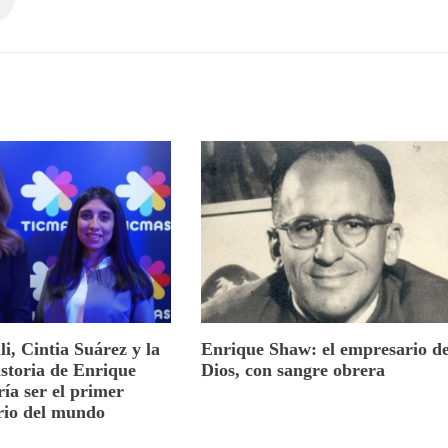
i, Cintia Suárez y la
Enrique Shaw: el empresario d
storia de Enrique
Dios, con sangre obrera
ía ser el primer
rio del mundo